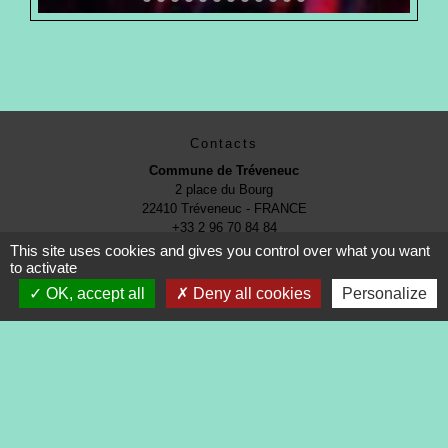
Contacts
Commune de Tréveneuc
2 place du Bourg
22410 Tréveneuc - FRANCE
+33 2 96 70 84 84
This site uses cookies and gives you control over what you want
to activate
OK, accept all
Deny all cookies
Personalize
Mentions légales
-
Politique de confidentialité
-
Accessibilité
-
Application mobile Localiti
-
Plan du site
-
Gestion des cookies