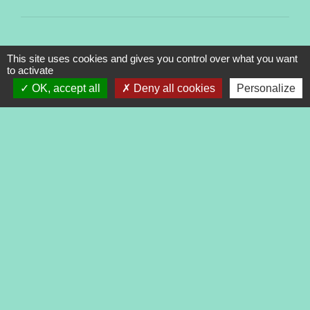
This site uses cookies and gives you control over what you want
to activate
OK, accept all
Deny all cookies
Personalize
Contacts
Commune de Tréveneuc
2 place du Bourg
22410 Tréveneuc - FRANCE
+33 2 96 70 84 84
Mentions légales
-
Politique de confidentialité
-
Accessibilité
-
Application mobile Localiti
-
Plan du site
-
Gestion des cookies