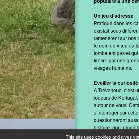
populaire à une ce
Un jeu d’adresse
Pratiqué dans les ca
existait sous différ
ramenèrent sur nos cô
le nom de « jeu du to
tombaient pas et qui 
tirelire par une gre
visages humains.
Eveiller la curiosité
A Tréveneuc, c’est u
joueurs de Kertugal,
autour de vous. Cett
s’interroger sur cett
questionneront aussi
histoire, qui complè
This site uses cookies and gives you