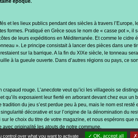
rtaine époque.
fés et les lieux publics pendant des siècles à travers l’Europe,
entes formes. Pratiqué en Grèce sous le nom de « casse pot », il
tes de leurs expéditions en Méditerranée. Et comme le cidre étai
nneau ». Le principe consistait à lancer des pièces dans une tire
restaient sur la barrique. A la fin du XIXe siècle, le tonneau se
nouille à la gueule ouverte. Dans d’autres régions ou pays, ce s
n crapaud rouge. L’anecdote veut qu’ici les villageois se distin
 et qu’ils exposaient leur fierté en arborant devant chez eux un 
e tradition du jeu s’est perdue peu à peu, mais le nom est resté
e singularité décorative et sur l’origine de la dénomination du re
 sur le choix du titre de votre magazine, et nous espérons que n
te avec originalité les atouts de notre commune.
 control over what you want to activate
OK, accept all