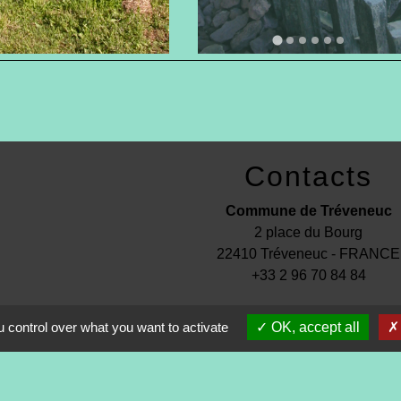
Contacts
Commune de Tréveneuc
2 place du Bourg
22410 Tréveneuc - FRANCE
+33 2 96 70 84 84
 control over what you want to activate
OK, accept all