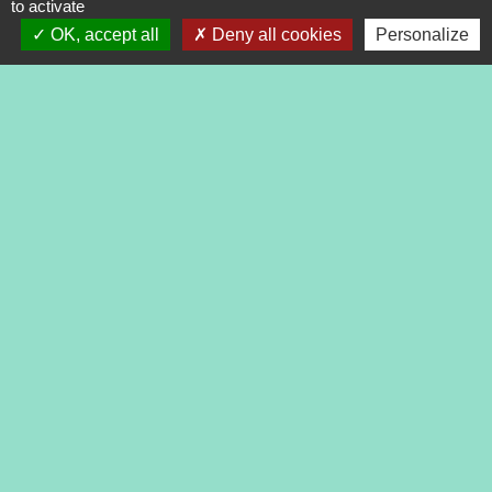
to activate
OK, accept all
Deny all cookies
Personalize
Contacts
Commune de Tréveneuc
2 place du Bourg
22410 Tréveneuc - FRANCE
+33 2 96 70 84 84
Mentions légales
-
Politique de confidentialité
-
Accessibilité
-
Application mobile Localiti
-
Plan du site
-
Gestion des cookies