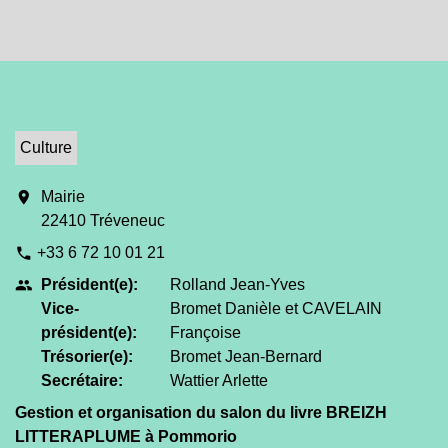
Culture
location_on
Mairie
22410 Tréveneuc
+33 6 72 10 01 21
phone
Président(e):
Rolland Jean-Yves
people
Vice-
Bromet Danièle et CAVELAIN
président(e):
Françoise
Trésorier(e):
Bromet Jean-Bernard
Secrétaire:
Wattier Arlette
Gestion et organisation du salon du livre BREIZH
LITTERAPLUME à Pommorio