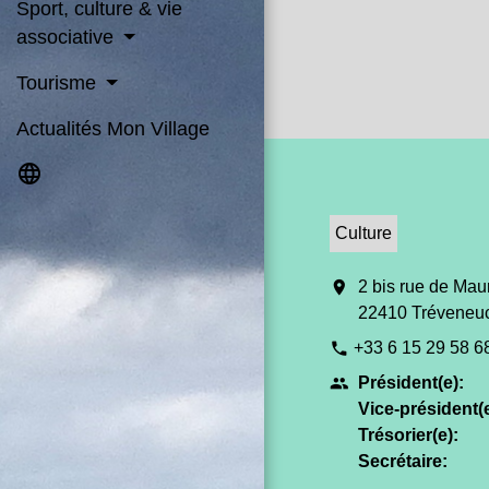
Sport, culture & vie
associative
Tourisme
Actualités Mon Village
language
Culture
location_on
2 bis rue de Mau
22410 Tréveneu
+33 6 15 29 58 6
phone
Président(e):
people
Vice-président(e
Trésorier(e):
Secrétaire: