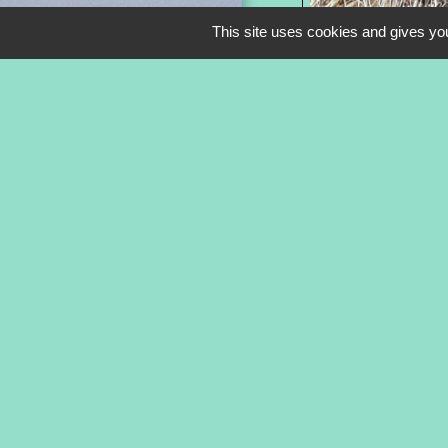
This site uses cookies and gives you
Coordon
Adresse
2 bis rue de 
22410 Tréven
Site Internet
www.larbraca