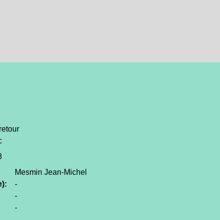
retour
c
8
Mesmin Jean-Michel
):
-
-
-