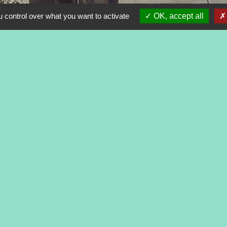
 control over what you want to activate
OK, accept all
nées de l'association
Téléphone(s)
Mauretour
+33 6 15 29 58 68
euc
+33 7 87 85 34 29
Réseaux sociaux
dabra.blogspot.com
-