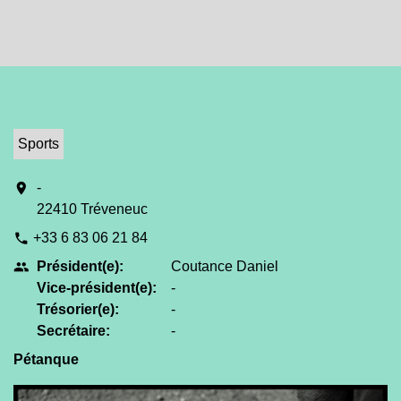
Sports
location_on
-
22410 Tréveneuc
+33 6 83 06 21 84
phone
Président(e):
Coutance Daniel
people
Vice-président(e):
-
Trésorier(e):
-
Secrétaire:
-
Pétanque