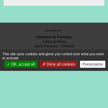
Contacts
Commune de Tréveneuc
2 place du Bourg
22410 Tréveneuc - FRANCE
+33 2 96 70 84 84
This site uses cookies and gives you control over what you want
to activate
OK, accept all
Deny all cookies
Personalize
Mentions légales
-
Politique de confidentialité
-
Accessibilité
-
Application mobile Localiti
-
Plan du site
-
Gestion des cookies