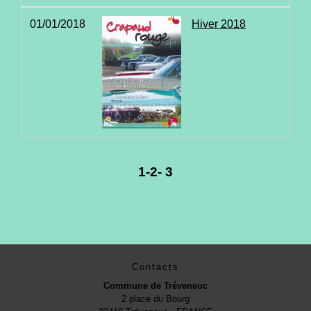
01/01/2018
Hiver 2018
1
-2
-
3
Contacts
Commune de Tréveneuc
2 place du Bourg